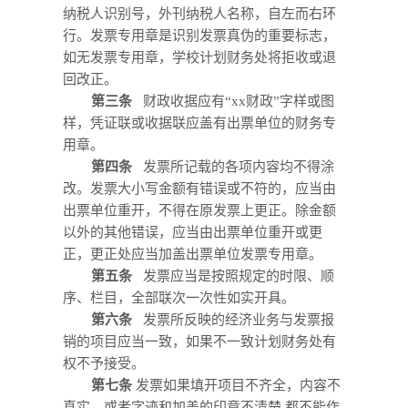
纳税人识别号
，外刊纳税人名称，自左而右环
行。发票专用章是识别发票真伪的重要标志，
如无发票专用章，学校计划财务处将拒收或退
回改正。
第三条
财政收据应有“xx财政”字样或图
样，凭证联或收据联应盖有出票单位的财务专
用章。
第四条
发票所记载的各项内容均不得涂
改。发票大小写金额有错误或不符的，应当由
出票单位重开，不得在原发票上更正。除金额
以外的其他错误，应当由出票单位重开或更
正，更正处应当加盖出票单位发票专用章。
第五条
发票应当是按照规定的时限、顺
序、栏目，全部联次一次性如实开具。
第六条
发票所反映的经济业务与发票报
销的项目应当一致，如果不一致计划财务处有
权不予接受。
第七条
发票如果填开项目不齐全，内容不
真实，或者字迹和加盖的印章不清楚,都不能作