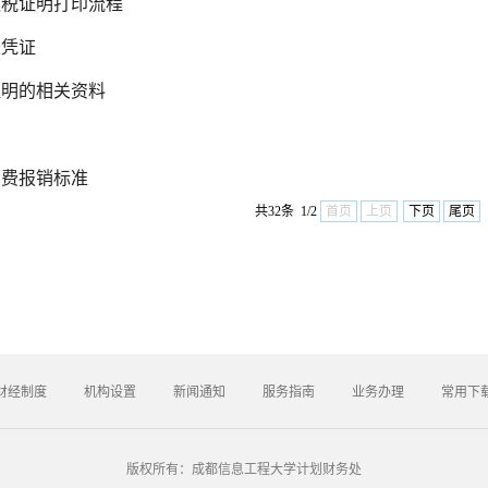
缴税证明打印流程
账凭证
证明的相关资料
宿费报销标准
共32条 1/2
首页
上页
下页
尾页
财经制度
机构设置
新闻通知
服务指南
业务办理
常用下
版权所有：成都信息工程大学计划财务处