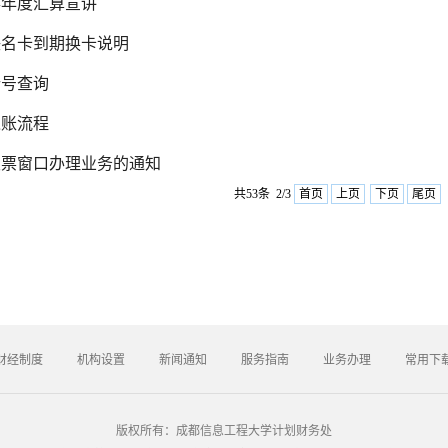
得年度汇算宣讲
联名卡到期换卡说明
行号查询
入账流程
发票窗口办理业务的通知
共53条 2/3
首页
上页
下页
尾页
财经制度
机构设置
新闻通知
服务指南
业务办理
常用下
版权所有：成都信息工程大学计划财务处